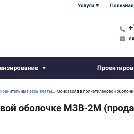
Услуги
Полезная
+
ex
ензирование
Проектиров
Предохранительные взрывчатые вещества и заряды, предназначенные для взрывных работ в шахтах (рудниках), опасных по газу или пыли
вой оболочке МЗВ-2М (прода