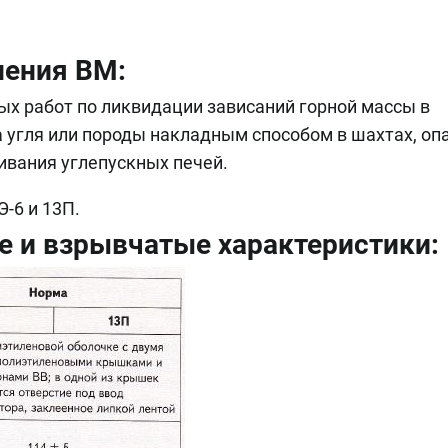
нения ВМ:
х работ по ликвидации зависаний горной массы в
 угля или породы накладным способом в шахтах, оп
чивания углепускных печей.
-6 и 13П.
 и взрывчатые характеристики: