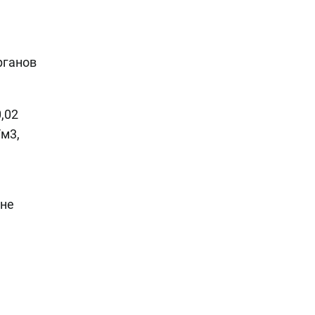
рганов
,02
/м3,
 не