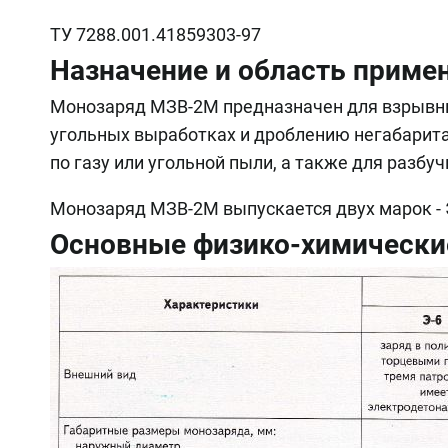
ТУ 7288.001.41859303-97
Назначение и область приме
Монозаряд МЗВ-2М предназначен для взрывны
угольных выработках и дроблению негабарита
по газу или угольной пыли, а также для разбу
Монозаряд МЗВ-2М выпускается двух марок - Э
Основные физико-химические