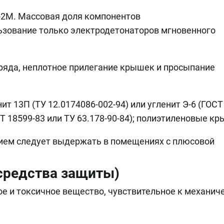
зование только электродетонаторов мгновенного
аряда, неплотное прилегание крышек и просыпание
т 13П (ТУ 12.0174086-002-94) или угленит Э-6 (ГОСТ
Т 18599-83 или ТУ 63.178-90-84); полиэтиленовые кр
ием следует выдержать в помещениях с плюсовой
 средства защиты)
ое и токсичное вещество, чувствительное к механич