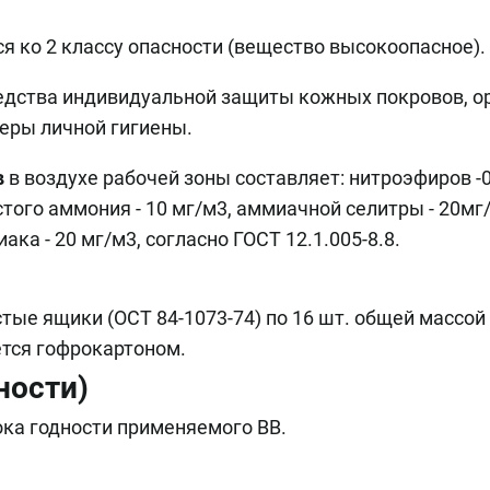
ся ко 2 классу опасности (вещество высокоопасное).
редства индивидуальной защиты кожных покровов, о
еры личной гигиены.
в
в воздухе рабочей зоны составляет: нитроэфиров -0
стого аммония - 10 мг/м3, аммиачной селитры - 20мг
иака - 20 мг/м3, согласно ГОСТ 12.1.005-8.8.
ые ящики (ОСТ 84-1073-74) по 16 шт. общей массой
ется гофрокартоном.
ности)
ока годности применяемого ВВ.