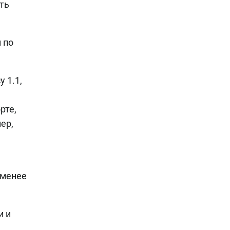
ть
 по
 1.1,
рте,
ер,
 менее
и и