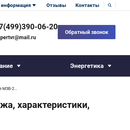
 информация
Отзывы
Контакты
7(499)390-06-20
Обратный звонок
pertvr@mail.ru
ание
Энергетика
Монозаряд в полиэтиленовой оболочке МЗВ-2М (продажа, характеристики, описание ВМ)
жа, характеристики,