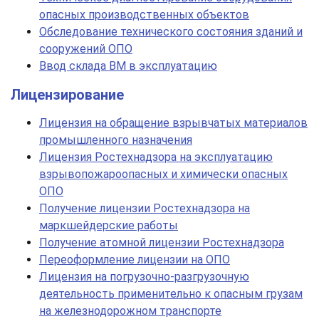
опасных производственных объектов
Обследование технического состояния зданий и
сооружений ОПО
Ввод склада ВМ в эксплуатацию
Лицензирование
Лицензия на обращение взрывчатых материалов
промышленного назначения
Лицензия Ростехнадзора на эксплуатацию
взрывопожароопасных и химически опасных
ОПО
Получение лицензии Ростехнадзора на
маркшейдерские работы
Получение атомной лицензии Ростехнадзора
Переоформление лицензии на ОПО
Лицензия на погрузочно-разгрузочную
деятельность применительно к опасным грузам
на железнодорожном транспорте