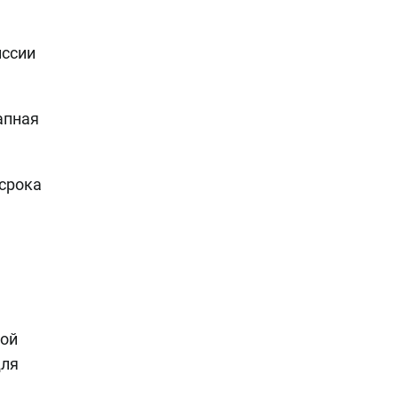
иссии
апная
 срока
ной
для