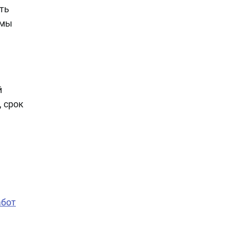
ть
ммы
й
, срок
абот