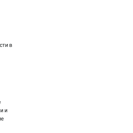
сти в
е
и и
ие