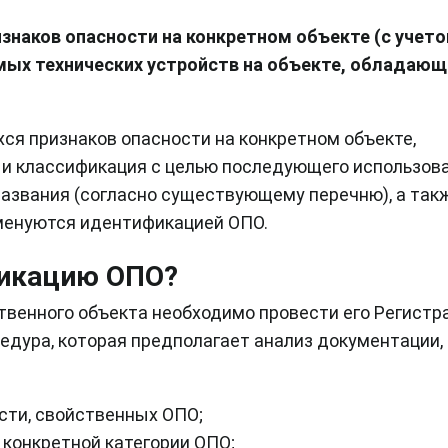
наков опасности на конкретном объекте (с учет
емых технических устройств на объекте, обладающ
я признаков опасности на конкретном объекте,
 и классификация с целью последующего использов
азвания (согласно существующему перечню), а так
именуются идентификацией ОПО.
фикацию ОПО?
твенного объекта необходимо провести его Регистр
едура, которая предполагает анализ документации,
сти, свойственных ОПО;
конкретной категории ОПО;