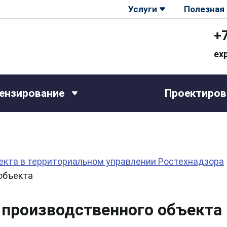
Услуги
Полезная
+
ex
ензирование
Проектиров
екта в территориальном управлении Ростехнадзора
объекта
 производственного объекта