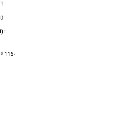
71
40
):
№ 116-