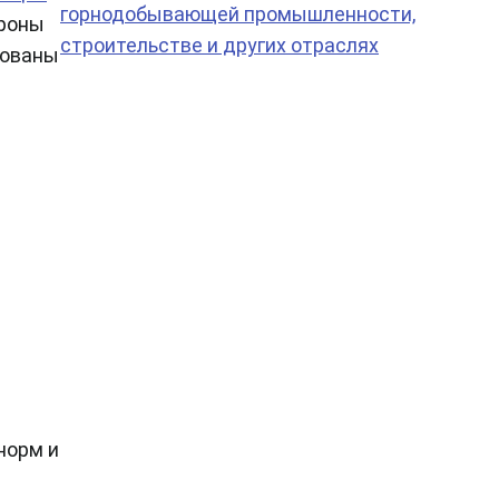
горнодобывающей промышленности,
ороны
строительстве и других отраслях
рованы
норм и