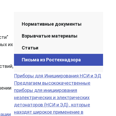
Нормативные документы
Взрывчатые материалы
сти"
ных их
Статьи
Письма из Ростехнадзора
ствий,
Приборы для Инициирования НСИ и ЭД
Предлагаем высококачественные
шении
приборы для инициирования
неэлектрических и электрических
детонаторов (НСИ и ЭД)
, которые
находят широкое применение в
зации