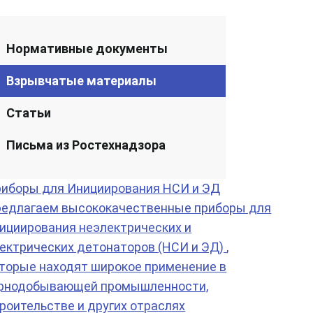
Нормативные документы
Взрывчатые материалы
Статьи
Письма из Ростехнадзора
иборы для Инициирования НСИ и ЭД
едлагаем высококачественные приборы для
ициирования неэлектрических и
ектрических детонаторов (НСИ и ЭД)
,
торые находят широкое применение в
рнодобывающей промышленности,
роительстве и других отраслях