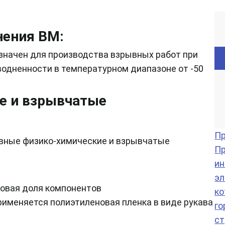
нения ВМ:
значен для производства взрывных работ при
одненности в температурном диапазоне от -50
е и взрывчатые
Пр
Пр
ин
эл
ко
рименяется полиэтиленовая пленка в виде рукава
го
ст