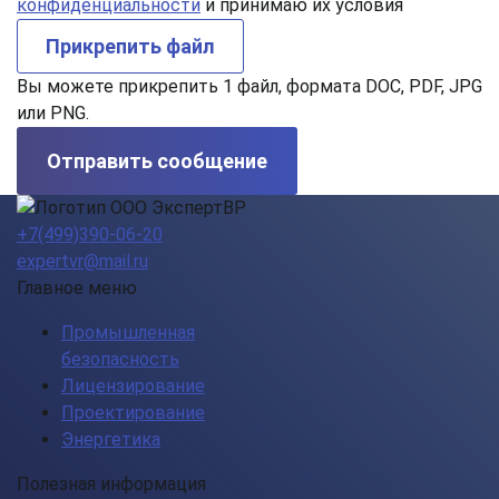
конфиденциальности
и принимаю их условия
Прикрепить файл
Вы можете прикрепить 1 файл, формата DOC, PDF, JPG
или PNG.
Отправить сообщение
+7(499)390-06-20
expertvr@mail.ru
Главное меню
Промышленная
безопасность
Лицензирование
Проектирование
Энергетика
Полезная информация