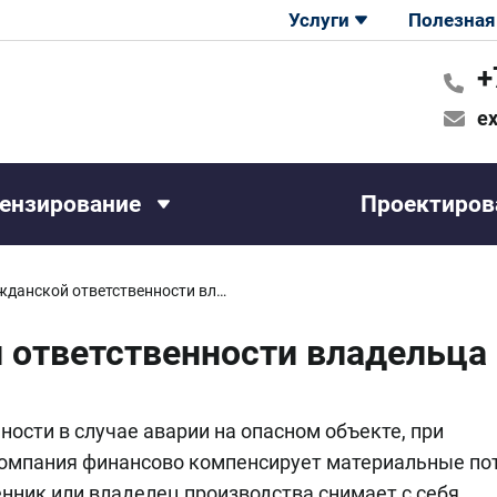
Услуги
Полезная
+
ex
ензирование
Проектиров
Страхование гражданской ответственности владельца опасного объекта
 ответственности владельца 
ности в случае аварии на опасном объекте, при
компания финансово компенсирует материальные пот
ник или владелец производства снимает с себя