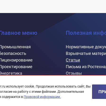
Главное меню
Полезная инф
Промышленная
Нормативные доку
безопасность
Взрывчатые матер
Лицензирование
Статьи
Проектирование
Письма из Ростехн
Энергетика
Отзывы
Онлайн-калькулято
Контакты
vr.ru использует cookie. Продолжая использовать сайт, Вы
ПР
согласие на работу с этими файлами. Дополнительная
 содержится в
Правовой информации.
сайт.