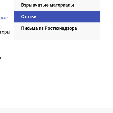
Взрывчатые материалы
Статьи
нные
Письма из Ростехнадзора
аторы
х