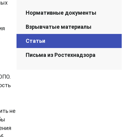
ных
Нормативные документы
Взрывчатые материалы
ия
Статьи
Письма из Ростехнадзора
ОПО.
ость
ить не
бы
ения
об