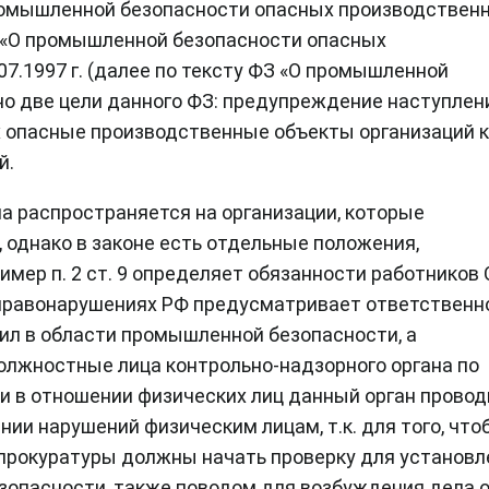
омышленной безопасности опасных производствен
 «О промышленной безопасности опасных
7.1997 г. (далее по тексту ФЗ «О промышленной
о две цели данного ФЗ: предупреждение наступлен
х опасные производственные объекты организаций к
й.
на распространяется на организации, которые
), однако в законе есть отдельные положения,
мер п. 2 ст. 9 определяет обязанности работников 
 правонарушениях РФ предусматривает ответственн
ил в области промышленной безопасности, а
лжностные лица контрольно-надзорного органа по
 в отношении физических лиц данный орган провод
ии нарушений физическим лицам, т.к. для того, что
 прокуратуры должны начать проверку для установл
зопасности, также поводом для возбуждения дела 