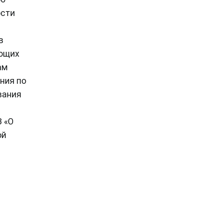
ости
в
ающих
ам
ания по
вания
З «О
ой