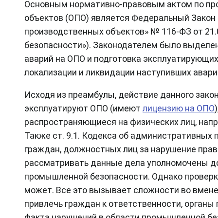
Основным нормативно-правовым актом по пр
объектов (ОПО) является Федеральный Закон
производственных объектов» № 116-ФЗ от 21.0
безопасности»). Законодателем было выделен
аварий на ОПО и подготовка эксплуатирующи
локализации и ликвидации наступивших авари
Исходя из преамбулы, действие данного зако
эксплуатируют ОПО (имеют
лицензию на ОПО
распространяющиеся на физических лиц, напри
Также ст. 9.1. Кодекса об административных
граждан, должностных лиц за нарушение прав
рассматривать данные дела уполномочены до
промышленной безопасности. Однако проверки
может. Все это вызывает сложности во вменен
привлечь граждан к ответственности, органы
факта нарушений в области промышленной бе